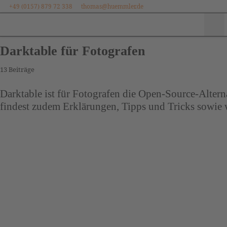
+49 (0157) 879 72 338
thomas@huemmler.de
Zum Inhalt springen
Me
Darktable für Fotografen
13 Beiträge
Darktable ist für Fotografen die Open-Source-Altern
findest zudem Erklärungen, Tipps und Tricks sowie w