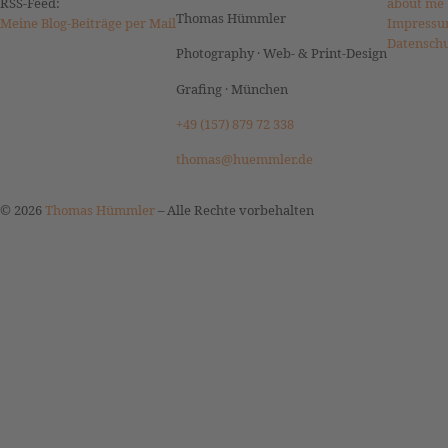
RSS-Feed:
about me
Thomas Hümmler
Meine Blog-Beiträge per Mail
Impressu
Datensch
Photography · Web- & Print-Design
Grafing · München
+49 (157) 879 72 338
thomas@huemmler.de
© 2026
Thomas Hümmler
–
Alle Rechte vorbehalten