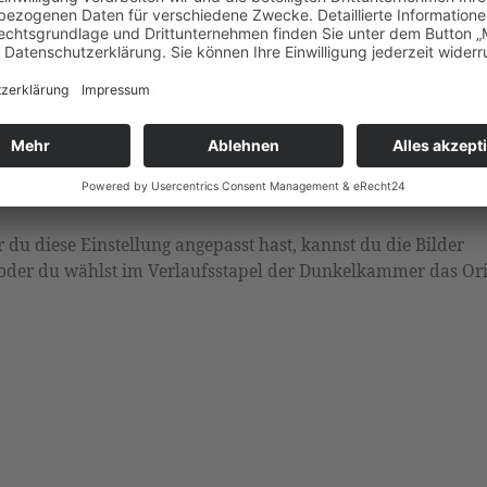
ltest du außerdem automatisch die Module Filmic RGB und
ie Belichtung wird dabei auf den Wert
+0.5 EV
angepasst, der
ach Kamera musst du diesen Wert eventuell mithilfe einer
n korrigieren, auf ca. +0.8 EV bis +1.5 EV. Zudem wird
altet, um automatisch die kamerainterne Belichtungskorrekt
, die so belichtet wurden, dass die Spitzlichter erhalten bleib
r du diese Einstellung angepasst hast, kannst du die Bilder
oder du wählst im Verlaufsstapel der Dunkelkammer das Ori