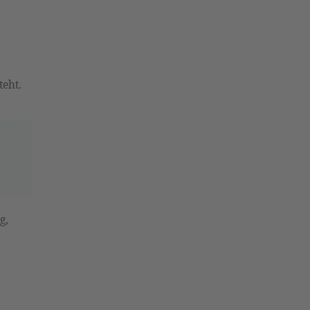
teht.
g,