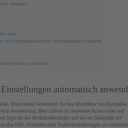
ische Adaption
ild-Cache
en und Festplattencache für Vorschaubilder benutzen
nitorprofil zu ermitteln
e Einstellungen automatisch anwen
rktable, denn damit bestimmst du den Workflow von Darktable
ereich
Bearbeitung
. Hier solltest du entweder
keines
oder
auf
t legst du die Modulreihenfolge auf die ab Darktable 3.0
t; das hilft, Artefakte oder Farbverschiebungen zu vermeide