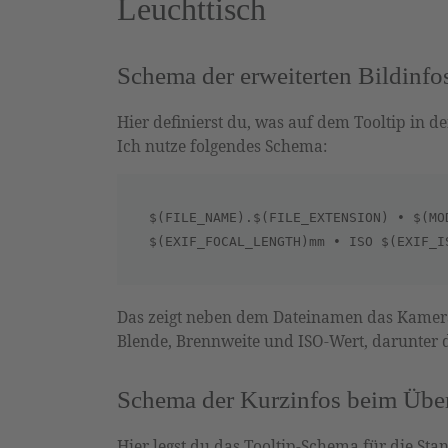
Leuchttisch
Schema der erweiterten Bildinfo
Hier definierst du, was auf dem Tooltip in d
Ich nutze folgendes Schema:
$(FILE_NAME).$(FILE_EXTENSION) • $(MO
$(EXIF_FOCAL_LENGTH)mm • ISO $(EXIF_I
Das zeigt neben dem Dateinamen das Kameram
Blende, Brennweite und ISO-Wert, darunter 
Schema der Kurzinfos beim Über
Hier legst du das Tooltip-Schema für die Sta