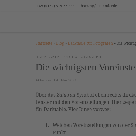
+49 (0157) 879 72 338
thomas@huemmler.de
Zum Inhalt springen
Startseite
»
Blog
»
Darktable für Fotografen
»
Die wichti
DARKTABLE FÜR FOTOGRAFEN
Die wichtigsten Voreinste
Aktualisiert
4. Mai 2021
Über das
Zahnrad
-Symbol oben rechts direk
Fenster mit den Voreinstellungen. Hier zeige 
für Darktable. Vier Dinge vorweg:
Weichen Voreinstellungen von der Sta
Punkt.