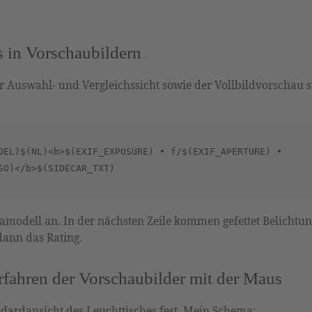
s in Vorschaubildern
er Auswahl- und Vergleichssicht sowie der Vollbildvorschau s
DEL)$(NL)<b>$(EXIF_EXPOSURE) • f/$(EXIF_APERTURE) • 
SO)</b>$(SIDECAR_TXT) 
odell an. In der nächsten Zeile kommen gefettet Belichtun
dann das Rating.
fahren der Vorschaubilder mit der Maus
ndardansicht des Leuchttisches fest. Mein Schema: