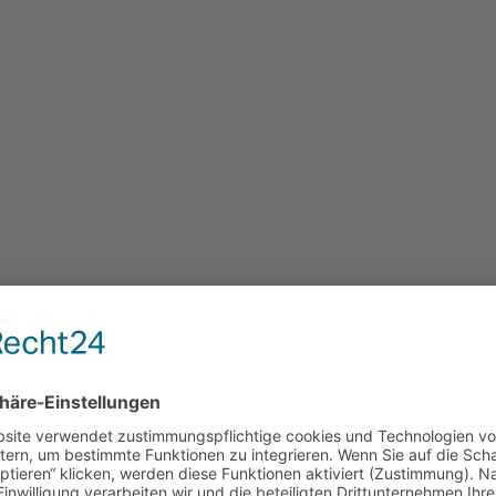
uf entweder
keines
oder
auf Aufnahme bezogene Bearbeitung
.