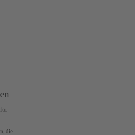
den
 für
n, die