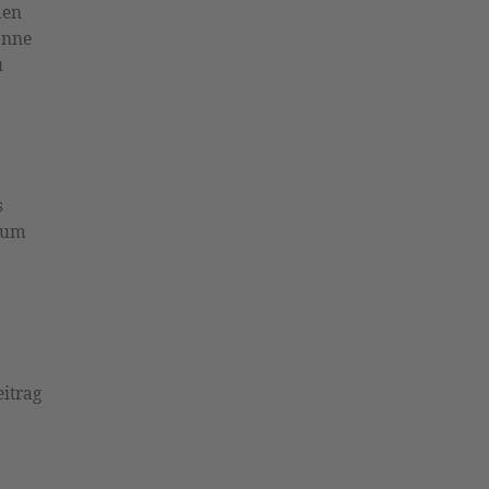
den
önne
u
s
 um
itrag