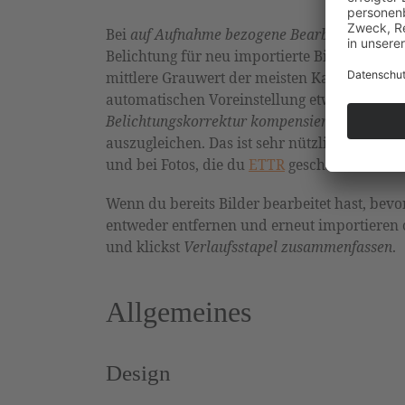
Bei
auf Aufnahme bezogene Bearbeitung
scha
Belichtung für neu importierte Bilder ein. D
mittlere Grauwert der meisten Kameras. Je n
automatischen Voreinstellung etwas nach obe
Belichtungskorrektur kompensieren
eingesch
auszugleichen. Das ist sehr nützlich bei Fotos
und bei Fotos, die du
ETTR
geschossen hast.
Wenn du bereits Bilder bearbeitet hast, bevo
entweder entfernen und erneut importieren 
und klickst
Verlaufsstapel zusammenfassen
.
Allgemeines
Design