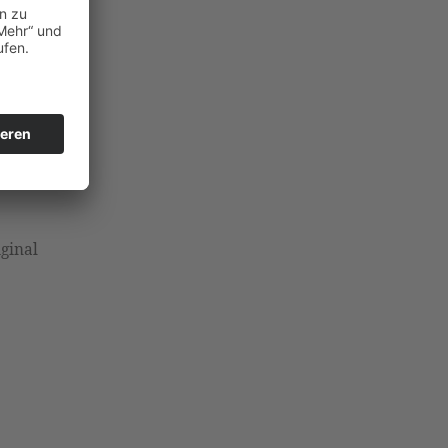
ur
en,
ginal