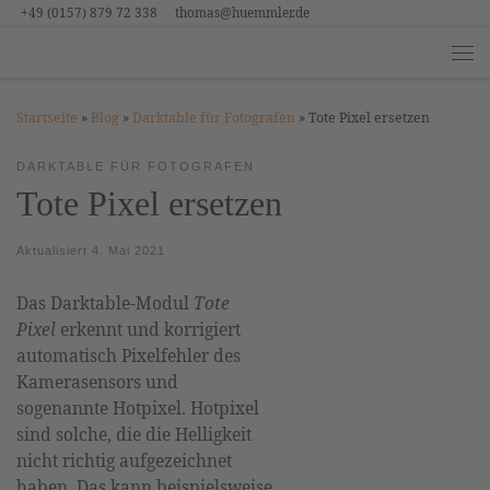
+49 (0157) 879 72 338
thomas@huemmler.de
Zum Inhalt springen
Me
Startseite
»
Blog
»
Darktable für Fotografen
»
Tote Pixel ersetzen
DARKTABLE FÜR FOTOGRAFEN
Tote Pixel ersetzen
Aktualisiert
4. Mai 2021
Das Darktable-Modul
Tote
Pixel
erkennt und korrigiert
automatisch Pixelfehler des
Kamerasensors und
sogenannte Hotpixel. Hotpixel
sind solche, die die Helligkeit
nicht richtig aufgezeichnet
haben. Das kann beispielsweise