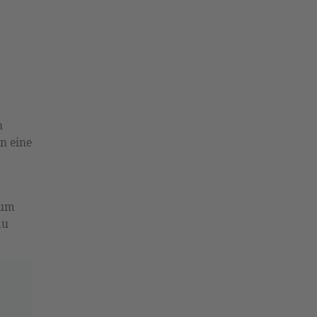
n
en eine
aum
du