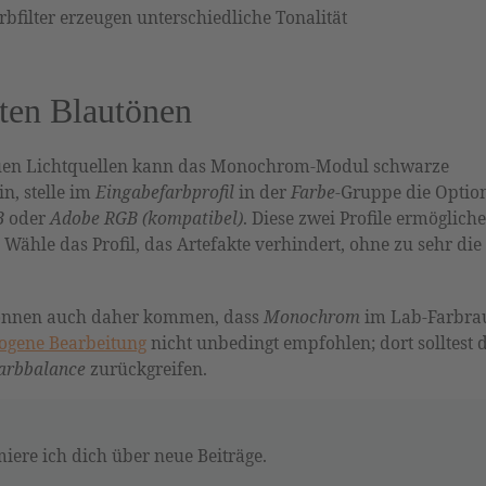
bfilter erzeugen unterschiedliche Tonalität
gten Blautönen
lauen Lichtquellen kann das Monochrom-Modul schwarze
in, stelle im
Eingabefarbprofil
in der
Farbe
-Gruppe die Optio
B
oder
Adobe RGB (kompatibel)
. Diese zwei Profile ermöglich
 Wähle das Profil, das Artefakte verhindert, ohne zu sehr die
können auch daher kommen, dass
Monochrom
im Lab-Farbr
gene Bearbeitung
nicht unbedingt empfohlen; dort solltest 
arbbalance
zurückgreifen.
iere ich dich über neue Beiträge.