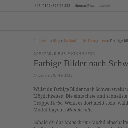
+49 (0157) 879 72 338
thomas@huemmler.de
Zum Inhalt springen
Startseite
»
Blog
»
Darktable für Fotografen
»
Farbige B
DARKTABLE FÜR FOTOGRAFEN
Farbige Bilder nach Sc
Aktualisiert
5. Mai 2021
Willst du farbige Bilder nach Schwarzweiß 
Möglichkeiten. Die einfachste und schnellste
Gruppe
Farbe
. Wenn es dort nicht steht, wäh
Modul-Layouts
Module: alle
.
Sobald du das
Monochrom
-Modul einschalte