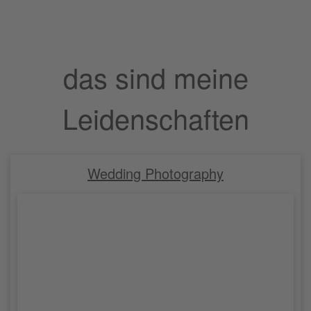
+49 (0157) 879 72 338
thomas@huemmler.de
Zum Inhalt springen
Me
das sind meine
Leidenschaften
Wedding Photography