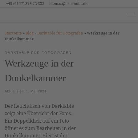
+49 (0157) 879 72 338
thomas@huemmler.de
Zum Inhalt springen
Me
Startseite
»
Blog
»
Darktable für Fotografen
»
Werkzeuge in der
Dunkelkammer
DARKTABLE FÜR FOTOGRAFEN
Werkzeuge in der
Dunkelkammer
Aktualisiert
1. Mai 2021
Der Leuchttisch von Darktable
zeigt eine Übersicht der Fotos.
Ein Doppelklick auf ein Foto
öffnet es zum Bearbeiten in der
Dunkelkammer. Hier ist der