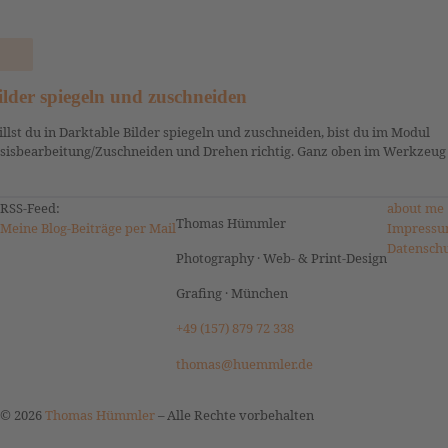
ilder spiegeln und zuschneiden
llst du in Darktable Bilder spiegeln und zuschneiden, bist du im Modul
sisbearbeitung/Zuschneiden und Drehen richtig. Ganz oben im Werkzeug s
RSS-Feed:
about me
Thomas Hümmler
Meine Blog-Beiträge per Mail
Impressu
Datensch
Photography · Web- & Print-Design
Grafing · München
+49 (157) 879 72 338
thomas@huemmler.de
© 2026
Thomas Hümmler
–
Alle Rechte vorbehalten