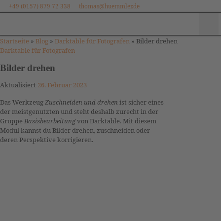
+49 (0157) 879 72 338
thomas@huemmler.de
Zum Inhalt springen
Me
Startseite
»
Blog
»
Darktable für Fotografen
»
Bilder drehen
Darktable für Fotografen
Bilder drehen
Aktualisiert
26. Februar 2023
Das Werkzeug
Zuschneiden und drehen
ist sicher eines
der meistgenutzten und steht deshalb zurecht in der
Gruppe
Basisbearbeitung
von Darktable. Mit diesem
Modul kannst du Bilder drehen, zuschneiden oder
deren Perspektive korrigieren.