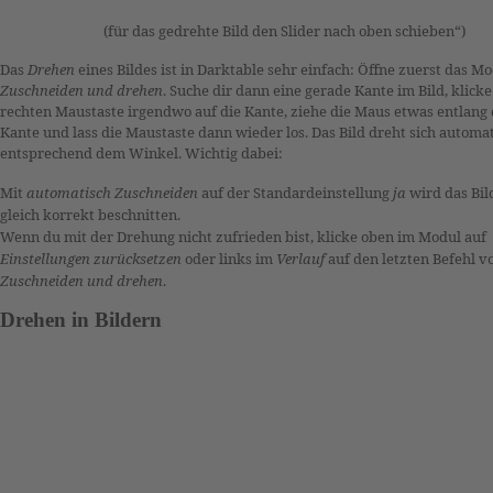
(für das gedrehte Bild den Slider nach oben schieben“)
Das
Drehen
eines Bildes ist in Darktable sehr einfach: Öffne zuerst das M
Zuschneiden und drehen
. Suche dir dann eine gerade Kante im Bild, klicke
rechten Maustaste irgendwo auf die Kante, ziehe die Maus etwas entlang 
Kante und lass die Maustaste dann wieder los. Das Bild dreht sich automa
entsprechend dem Winkel. Wichtig dabei:
Mit
automatisch Zuschneiden
auf der Standardeinstellung
ja
wird das Bi
gleich korrekt beschnitten.
Wenn du mit der Drehung nicht zufrieden bist, klicke oben im Modul auf
Einstellungen zurücksetzen
oder links im
Verlauf
auf den letzten Befehl v
Zuschneiden und drehen
.
Drehen in Bildern