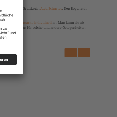
die Marken die Grafikerin
Anja Schuster
. Den Bogen mit
 dem Label
Briefmarke individuell
an. Man kann sie ab
htspost. Ich kann für solche und andere Gelegenheiten