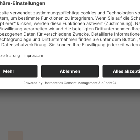
in Motiv und ein anderes insgesamt 2.000 Mal aufgelegt. Gestaltet hat 
ereins
Hans Berger
in Grafing.
 frei gestaltbaren Briefmarken bietet die Deutsche Post seit 2010 unter
et sich etwa an für Firmenjubiläen, Hochzeit, Geburtstag oder die Weihnac
bei Interesse einfach
.