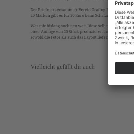
Der Briefmarkensammler-Verein Grafing-Ebersberg hat me
20 Marken gibt es für 20 Euro beim Schatzmeister des V
Was mir bislang auch neu war: Diese selbstklebenden und
einer Auflage von 20 Stück produzieren lassen. Das biet
sowohl die Fotos als auch das Layout liefern.
Meldet euch 
Vielleicht gefällt dir auch