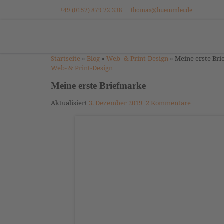
+49 (0157) 879 72 338
thomas@huemmler.de
Zum Inhalt springen
Startseite
»
Blog
»
Web- & Print-Design
»
Meine erste Br
Web- & Print-Design
Meine erste Briefmarke
Aktualisiert
3. Dezember 2019
|
2 Kommentare