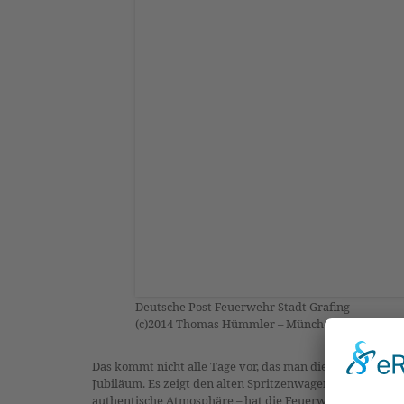
Deutsche Post Feuerwehr Stadt Grafing
(c)2014 Thomas Hümmler – München · Grafing
Das kommt nicht alle Tage vor, das man die eigenen Bild
Jubiläum. Es zeigt den alten Spritzenwagen der Feuerweh
authentische Atmosphäre – hat die Feuerwehr selbst gem