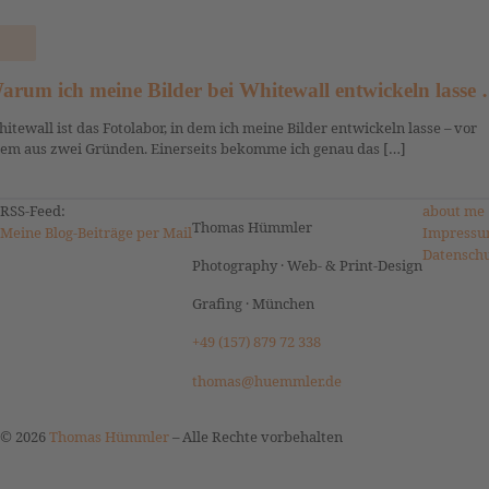
arum ich meine Bilder bei Whitewall entwickeln lasse
itewall ist das Fotolabor, in dem ich meine Bilder entwickeln lasse – vor
lem aus zwei Gründen. Einerseits bekomme ich genau das […]
RSS-Feed:
about me
Thomas Hümmler
Meine Blog-Beiträge per Mail
Impressu
Datensch
Photography · Web- & Print-Design
Grafing · München
+49 (157) 879 72 338
thomas@huemmler.de
© 2026
Thomas Hümmler
–
Alle Rechte vorbehalten