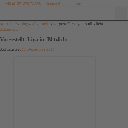
+49 (0157) 879 72 338
thomas@huemmler.de
Zum Inhalt springen
Me
Startseite
»
Blog
»
Allgemein
»
Vorgestellt: Liya im Blitzlicht
Allgemein
Vorgestellt: Liya im Blitzlicht
Aktualisiert
15. Dezember 2019