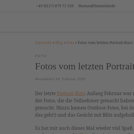
+49 (0157) 879 72 338
thomas@huemmler.de
Zum Inhalt springen
Startseite
»
Blog
»
Foto
»
Fotos vom letzten Portrait-Kurs
FOTO
Fotos vom letzten Portrai
Aktualisiert
24. Februar 2020
Der letzte
Portrait-Kurs
Anfang Februar war m
der Fotos, die die Teilnehmer gemacht hab
gemacht. Hinzu kamen Outdoor-Fotos, bei den
das geht!) und das Gesicht mit Blitz aufgehel
Es hat mir auch dieses Mal wieder viel Spaß