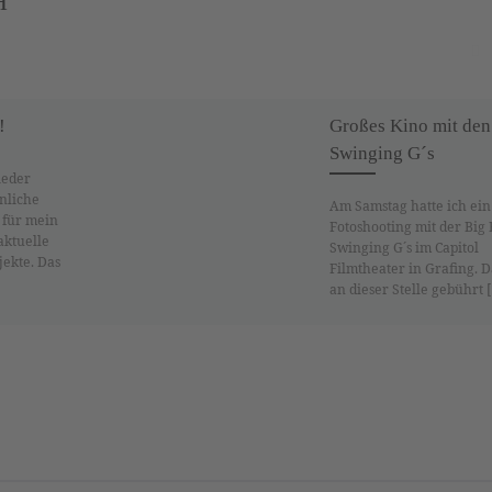
H
!
Großes Kino mit den
Swinging G´s
ieder
nliche
Am Samstag hatte ich ein
s für mein
Fotoshooting mit der Big
 aktuelle
Swinging G´s im Capitol
jekte. Das
Filmtheater in Grafing. 
an dieser Stelle gebührt 