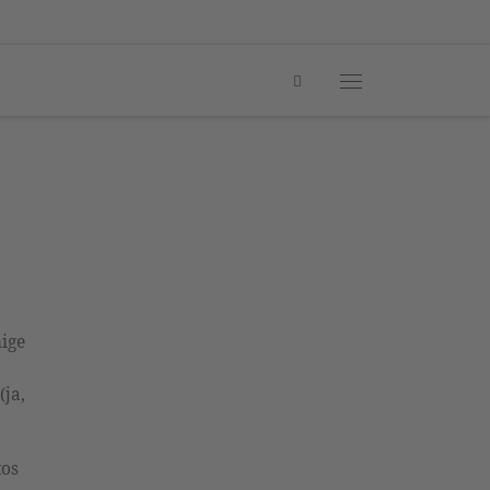
Search
Menü
ige
(ja,
tos