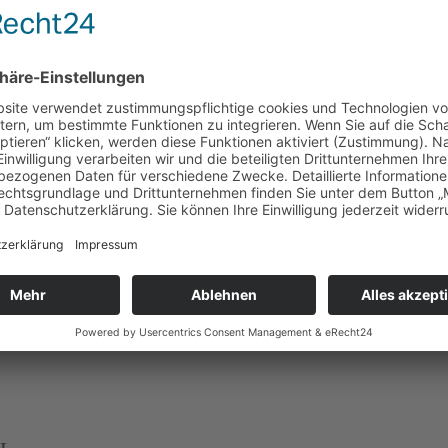
c)2020 by Editha u. Ludwig Haslbeck
Fotos (c)2020 by Ina Horninger