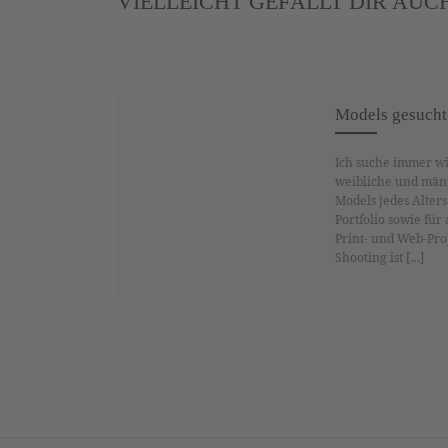
VIELLEICHT GEFÄLLT DIR AUC
Models gesucht
Ich suche immer w
weibliche und män
Models jedes Alter
Portfolio sowie für
Print- und Web-Pro
Shooting ist […]