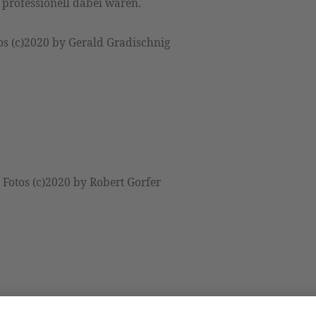
 professionell dabei waren.
os (c)2020 by Gerald Gradischnig
Fotos (c)2020 by Robert Gorfer