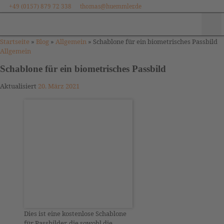
+49 (0157) 879 72 338
thomas@huemmler.de
Zum Inhalt springen
Me
Startseite
»
Blog
»
Allgemein
»
Schablone für ein biometrisches Passbild
Allgemein
Schablone für ein biometrisches Passbild
Aktualisiert
20. März 2021
Dies ist eine kostenlose Schablone
für Passbilder, die sowohl die