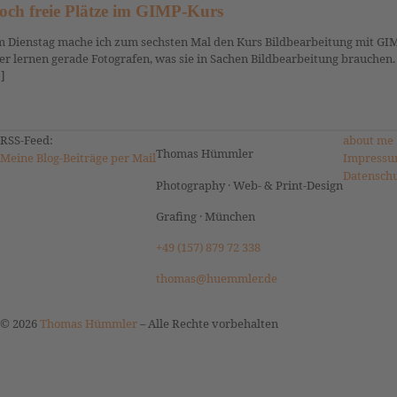
och freie Plätze im GIMP-Kurs
 Dienstag mache ich zum sechsten Mal den Kurs Bildbearbeitung mit GIM
er lernen gerade Fotografen, was sie in Sachen Bildbearbeitung brauchen.
]
RSS-Feed:
about me
Thomas Hümmler
Meine Blog-Beiträge per Mail
Impressu
Datensch
Photography · Web- & Print-Design
Grafing · München
+49 (157) 879 72 338
thomas@huemmler.de
© 2026
Thomas Hümmler
–
Alle Rechte vorbehalten