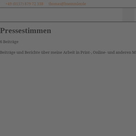
+49 (0157) 879 72 338
thomas@huemmler.de
Zum Inhalt springen
Me
Pressestimmen
6 Beiträge
Beiträge und Berichte über meine Arbeit in Print-, Online- und anderen 