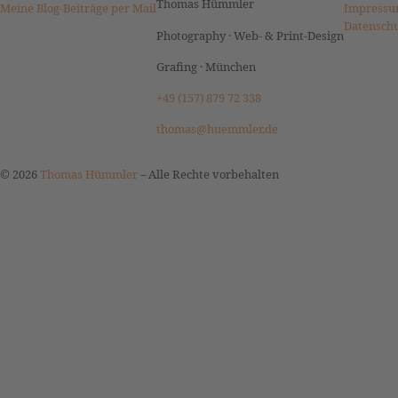
Thomas Hümmler
Meine Blog-Beiträge per Mail
Impressu
Datensch
Photography · Web- & Print-Design
Grafing · München
+49 (157) 879 72 338
thomas@huemmler.de
© 2026
Thomas Hümmler
–
Alle Rechte vorbehalten