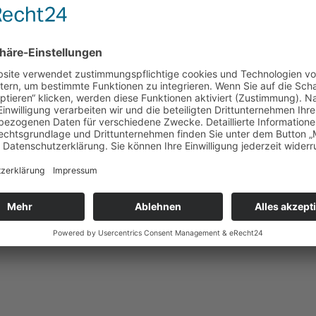
000 Personen das Mittelmeer. Es ereigneten sich 3. 419 Todesfälle im Mitt