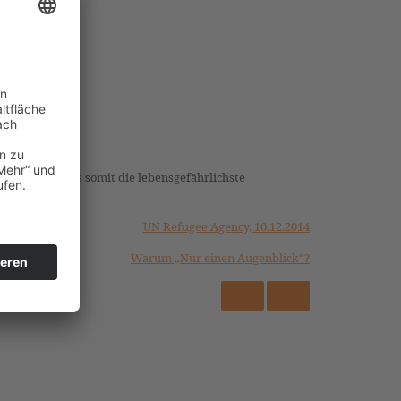
elmeer, welches somit die lebensgefährlichste
UN Refugee Agency, 10.12.2014
Warum „Nur einen Augenblick“?