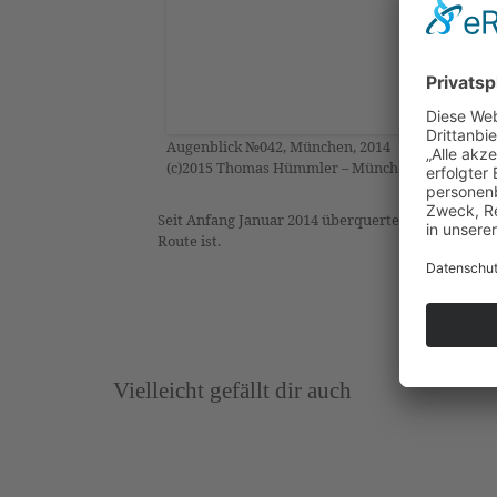
Augenblick №042, München, 2014
(c)2015 Thomas Hümmler – München · Grafing
Seit Anfang Januar 2014 überquerten mehr als 207.
Route ist.
Vielleicht gefällt dir auch