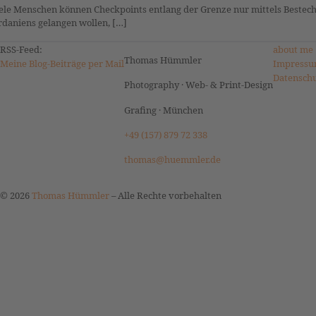
ele Menschen können Checkpoints entlang der Grenze nur mittels Bestechu
rdaniens gelangen wollen, […]
RSS-Feed:
about me
Thomas Hümmler
Meine Blog-Beiträge per Mail
Impressu
Datensch
Photography · Web- & Print-Design
Grafing · München
+49 (157) 879 72 338
thomas@huemmler.de
© 2026
Thomas Hümmler
–
Alle Rechte vorbehalten