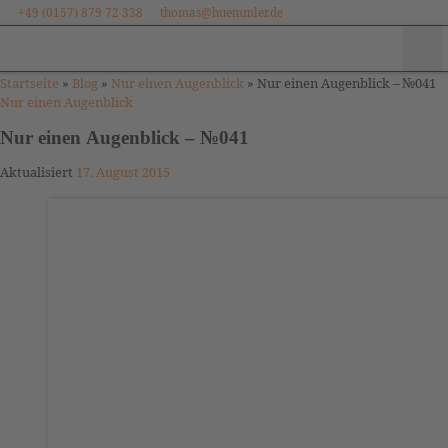
+49 (0157) 879 72 338
thomas@huemmler.de
Zum Inhalt springen
Me
Startseite
»
Blog
»
Nur einen Augenblick
»
Nur einen Augenblick – №041
Nur einen Augenblick
Nur einen Augenblick – №041
Aktualisiert
17. August 2015