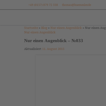
+49 (0157) 879 72 338
thomas@huemmler.de
Zum Inhalt springen
Startseite
»
Blog
»
Nur einen Augenblick
»
Nur einen Aug
Nur einen Augenblick
Nur einen Augenblick – №033
Aktualisiert
11. August 2015