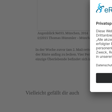
Augenblick №033, München, 2014
(c)2015 Thomas Hümmler – München · Grafing
In der Woche zuvor (am 2. Mai) rettete die libys
der Küste anfing zu lecken. Vier Personen ertrank
einzige Überlebende befindet sich in kritischem Z
Vielleicht gefällt dir auch