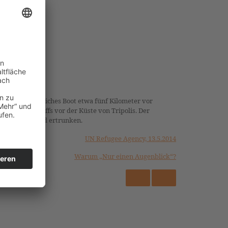
ihr seeuntaugliches Boot etwa fünf Kilometer vor
weiteren Schiffs vor der Küste von Tripolis. Der
s Somalia – sind ertrunken.
UN Refugee Agency, 13.5.2014
Warum „Nur einen Augenblick“?