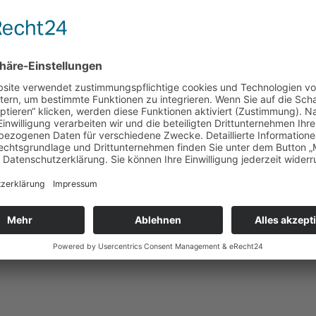
che Küstenwache 80 Menschen aus Eritrea, Somalia und Äthiopien, nachdem 
en dabei. Zwei Tage davor fand die libysche Küstenwache das Wrack eines 
ustand und wird medizinisch versorgt, die 40 anderen Passagiere – alle au