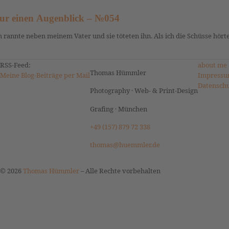
ur einen Augenblick – №054
h rannte neben meinem Vater und sie töteten ihn. Als ich die Schüsse hörte,
RSS-Feed:
about me
Thomas Hümmler
Meine Blog-Beiträge per Mail
Impressu
Datensch
Photography · Web- & Print-Design
Grafing · München
+49 (157) 879 72 338
thomas@huemmler.de
© 2026
Thomas Hümmler
–
Alle Rechte vorbehalten