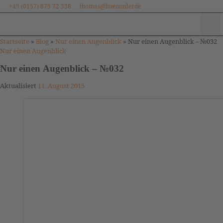
+49 (0157) 879 72 338
thomas@huemmler.de
Zum Inhalt springen
Me
Startseite
»
Blog
»
Nur einen Augenblick
»
Nur einen Augenblick – №032
Nur einen Augenblick
Nur einen Augenblick – №032
Aktualisiert
11. August 2015