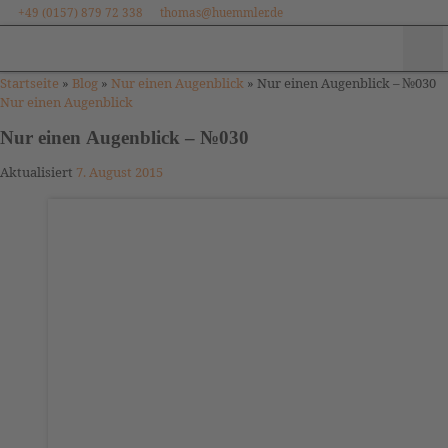
+49 (0157) 879 72 338
thomas@huemmler.de
Zum Inhalt springen
Me
Startseite
»
Blog
»
Nur einen Augenblick
»
Nur einen Augenblick – №030
Nur einen Augenblick
Nur einen Augenblick – №030
Aktualisiert
7. August 2015