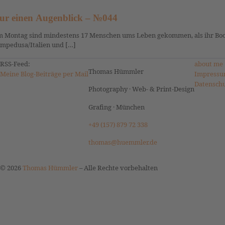
ur einen Augenblick – №044
 Montag sind mindestens 17 Menschen ums Leben gekommen, als ihr Boot 
mpedusa/Italien und […]
RSS-Feed:
about me
Thomas Hümmler
Meine Blog-Beiträge per Mail
Impressu
Datensch
Photography · Web- & Print-Design
Grafing · München
+49 (157) 879 72 338
thomas@huemmler.de
© 2026
Thomas Hümmler
–
Alle Rechte vorbehalten