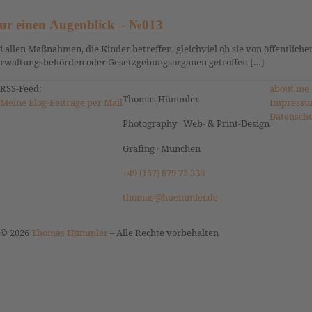
ur einen Augenblick – №013
i allen Maßnahmen, die Kinder betreffen, gleichviel ob sie von öffentlich
rwaltungsbehörden oder Gesetzgebungsorganen getroffen […]
RSS-Feed:
about me
Thomas Hümmler
Meine Blog-Beiträge per Mail
Impressu
Datensch
Photography · Web- & Print-Design
Grafing · München
+49 (157) 879 72 338
thomas@huemmler.de
© 2026
Thomas Hümmler
–
Alle Rechte vorbehalten