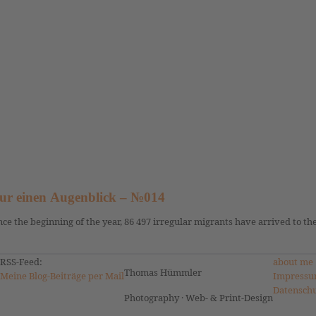
ur einen Augenblick – №014
nce the beginning of the year, 86 497 irregular migrants have arrived to th
RSS-Feed:
about me
Thomas Hümmler
Meine Blog-Beiträge per Mail
Impressu
Datensch
Photography · Web- & Print-Design