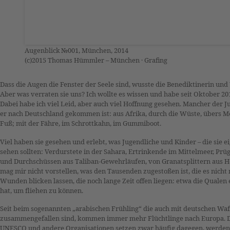
Augenblick №001, München, 2014
(c)2015 Thomas Hümmler – München · Grafing
Dass die Augen die Fenster der Seele sind, wusste die Benediktinerin und
Aber was verraten sie uns? Ich wollte es wissen und habe seit Oktober 201
Dabei habe ich viel Leid, aber auch viel Hoffnung gesehen. Mancher der Jug
er nach Deutschland gekommen ist: aus Afrika, durch die Wüste, übers Me
Fuß; mit der Fähre, im Schrottkahn, im Gummiboot.
Viel haben sie gesehen und erlebt, was Jugendliche und Kinder – die sie e
sehen sollten: Verdurstete in der Sahara, Ertrinkende im Mittelmeer, Prüg
und Durchschüssen aus Taliban-Gewehrläufen, von Granatsplittern aus H
mag mir nicht vorstellen, was den Tausenden zugestoßen ist, die es nich
Wunden blicken lassen, die noch lange Zeit offen liegen: etwa die Qualen
hat, um fliehen zu können.
Seit beim sogenannten „arabischen Frühling“ die auch mit deutschen Wa
zusammengefallen sind, kommen immer mehr Flüchtlinge nach Europa. Da
UNESCO und andere Organisationen setzen zwar häufig dagegen, werden 