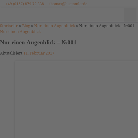
+49 (0157) 879 72 338
thomas@huemmler.de
Zum Inhalt springen
Me
Startseite
»
Blog
»
Nur einen Augenblick
»
Nur einen Augenblick – №001
Nur einen Augenblick
Nur einen Augenblick – №001
Aktualisiert
11. Februar 2017