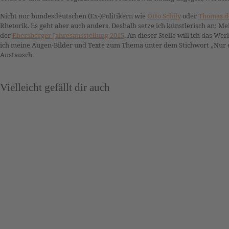
Nicht nur bundesdeutschen (Ex-)Politikern wie
Otto Schily
oder
Thomas d
Rhetorik. Es geht aber auch anders. Deshalb setze ich künstlerisch an: M
der
Ebersberger Jahresausstellung 2015
. An dieser Stelle will ich das W
ich meine Augen-Bilder und Texte zum Thema unter dem Stichwort „Nur 
Austausch.
Vielleicht gefällt dir auch