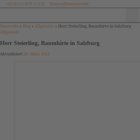
+49 (0157) 879 72 338
thomas@huemmler.de
Zum Inhalt springen
Me
Startseite
»
Blog
»
Allgemein
»
Herr Steierling, Baumhirte in Salzburg
Allgemein
Herr Steierling, Baumhirte in Salzburg
Aktualisiert
20. März 2021