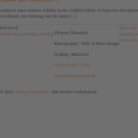
stafa ist einer meiner Schüler in der SchlaU-Schule. Er kam vor drei Jah
utschland. Am Sonntag, den 30. März […]
RSS-Feed:
about me
Thomas Hümmler
Meine Blog-Beiträge per Mail
Impressu
Datensch
Photography · Web- & Print-Design
Grafing · München
+49 (157) 879 72 338
thomas@huemmler.de
© 2026
Thomas Hümmler
–
Alle Rechte vorbehalten