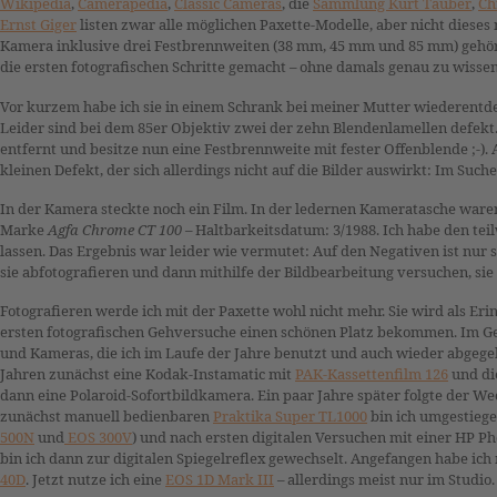
Wikipedia
,
Camerapedia
,
Classic Cameras
, die
Sammlung Kurt Tauber
,
Ch
Ernst Giger
listen zwar alle möglichen Paxette-Modelle, aber nicht dies
Kamera inklusive drei Festbrennweiten (38 mm, 45 mm und 85 mm) gehör
die ersten fotografischen Schritte gemacht – ohne damals genau zu wissen,
Vor kurzem habe ich sie in einem Schrank bei meiner Mutter wiederent
Leider sind bei dem 85er Objektiv zwei der zehn Blendenlamellen defekt.
entfernt und besitze nun eine Festbrennweite mit fester Offenblende ;-).
kleinen Defekt, der sich allerdings nicht auf die Bilder auswirkt: Im Su
In der Kamera steckte noch ein Film. In der ledernen Kameratasche war
Marke
Agfa Chrome CT 100
– Haltbarkeitsdatum: 3/1988. Ich habe den te
lassen. Das Ergebnis war leider wie vermutet: Auf den Negativen ist nur
sie abfotografieren und dann mithilfe der Bildbearbeitung versuchen, sie
Fotografieren werde ich mit der Paxette wohl nicht mehr. Sie wird als E
ersten fotografischen Gehversuche einen schönen Platz bekommen. Im G
und Kameras, die ich im Laufe der Jahre benutzt und auch wieder abgege
Jahren zunächst eine Kodak-Instamatic mit
PAK-Kassettenfilm 126
und die
dann eine Polaroid-Sofortbildkamera. Ein paar Jahre später folgte der We
zunächst manuell bedienbaren
Praktika Super TL1000
bin ich umgestiege
500N
und
EOS 300V
) und nach ersten digitalen Versuchen mit einer HP 
bin ich dann zur digitalen Spiegelreflex gewechselt. Angefangen habe ich
40D
. Jetzt nutze ich eine
EOS 1D Mark III
– allerdings meist nur im Studio.