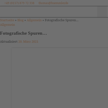
+49 (0157) 879 72 338
thomas@huemmler.de
Zum Inhalt springen
Me
Startseite
»
Blog
»
Allgemein
»
Fotografische Spuren…
Allgemein
Fotografische Spuren…
Aktualisiert
20. März 2021