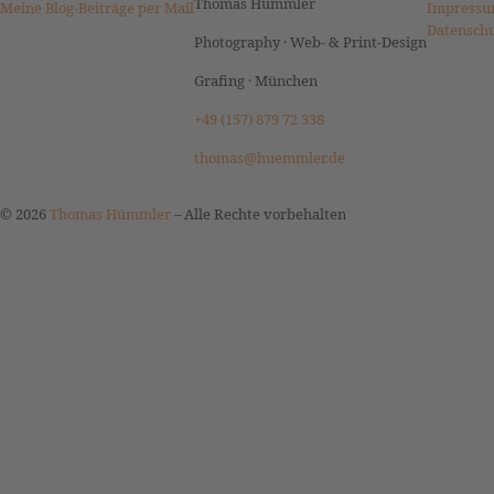
Thomas Hümmler
Meine Blog-Beiträge per Mail
Impressu
Datensch
Photography · Web- & Print-Design
Grafing · München
+49 (157) 879 72 338
thomas@huemmler.de
© 2026
Thomas Hümmler
–
Alle Rechte vorbehalten