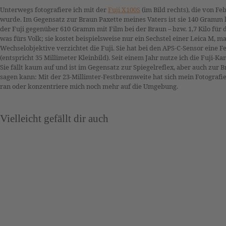
Unterwegs fotografiere ich mit der
Fuji X100S
(im Bild rechts), die von F
wurde. Im Gegensatz zur Braun Paxette meines Vaters ist sie 140 Gramm l
der Fuji gegenüber 610 Gramm mit Film bei der Braun – bzw. 1,7 Kilo für d
was fürs Volk; sie kostet beispielsweise nur ein Sechstel einer Leica M, m
Wechselobjektive verzichtet die Fuji. Sie hat bei den APS-C-Sensor eine 
(entspricht 35 Millimeter Kleinbild). Seit einem Jahr nutze ich die Fuji-K
Sie fällt kaum auf und ist im Gegensatz zur Spiegelreflex, aber auch zur B
sagen kann: Mit der 23-Millimter-Festbrennweite hat sich mein Fotografi
ran oder konzentriere mich noch mehr auf die Umgebung.
Vielleicht gefällt dir auch